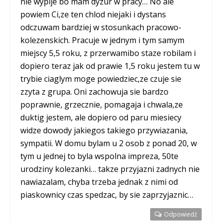
nie wypije bo mam dyzur w pracy… No ale
powiem Ci,ze ten chlod niejaki i dystans
odczuwam bardziej w stosunkach pracowo-
kolezenskich. Pracuje w jednym i tym samym
miejscy 5,5 roku, z przerwamibo staze robilam i
dopiero teraz jak od prawie 1,5 roku jestem tu w
trybie ciaglym moge powiedziec,ze czuje sie
zzyta z grupa. Oni zachowuja sie bardzo
poprawnie, grzecznie, pomagaja i chwala,ze
duktig jestem, ale dopiero od paru miesiecy
widze dowody jakiegos takiego przywiazania,
sympatii. W domu bylam u 2 osob z ponad 20, w
tym u jednej to byla wspolna impreza, 50te
urodziny kolezanki… takze przyjazni zadnych nie
nawiazalam, chyba trzeba jednak z nimi od
piaskownicy czas spedzac, by sie zaprzyjaznic…
Odpowiedź