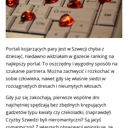
Portali kojarzących pary jest w Szwecji chyba z
dziesięć, niedawno widziałam w gazecie ranking na
najlepszy portal. To oszczędny i wygodny sposób na
szukanie partnera. Można zachwycić i rozkochać w
sobie człowieka, nawet gdy się właśnie siedzi w
rozciągniętych dresach i nieumytych włosach.
Gdy już się zakochają, pierwsze wspólne dni
najchętniej spędzają bez zbędnych krępujących
gadżetów typu kwiaty czy czekoladki, (naprawdę!)
Czyżby Szwedzi byli nieromantyczni? Są jacyś
romantyczni? Z własnych obserwacji wnioskuję, że