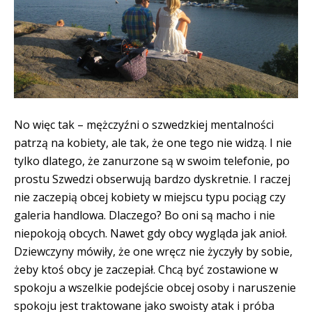
No więc tak – mężczyźni o szwedzkiej mentalności
patrzą na kobiety, ale tak, że one tego nie widzą. I nie
tylko dlatego, że zanurzone są w swoim telefonie, po
prostu Szwedzi obserwują bardzo dyskretnie. I raczej
nie zaczepią obcej kobiety w miejscu typu pociąg czy
galeria handlowa. Dlaczego? Bo oni są macho i nie
niepokoją obcych. Nawet gdy obcy wygląda jak anioł.
Dziewczyny mówiły, że one wręcz nie życzyły by sobie,
żeby ktoś obcy je zaczepiał. Chcą być zostawione w
spokoju a wszelkie podejście obcej osoby i naruszenie
spokoju jest traktowane jako swoisty atak i próba