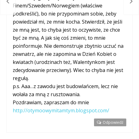
Wie
ndię
Finem/Szwedem/Norwegiem (właściwe
podkreślić), bo nie przypominam sobie, żeby
powiedział mi, ze mnie kocha. Stwierdził, że jeśli
ze mną jest, to chyba jest to oczywiste, ze chce
być ze mną. A jak się coś zmieni, to mnie
poinformuje. Nie demonstruje zbytnio uczuć na
zewnatrz, ale nie zapomina w Dzień Kobiet o
kwiatach (urodzinach też, Walentynkom jest
zdecydowanie przeciwny). Wiec to chyba nie jest
regułą.
p.s. Aaa…z zawodu jest budowlańcem, lecz nie
wołała za mną z rusztowania.
Pozdrawiam, zapraszam do mnie
http://otymoowymitamtym.blogspot.com/
Odpowiedź