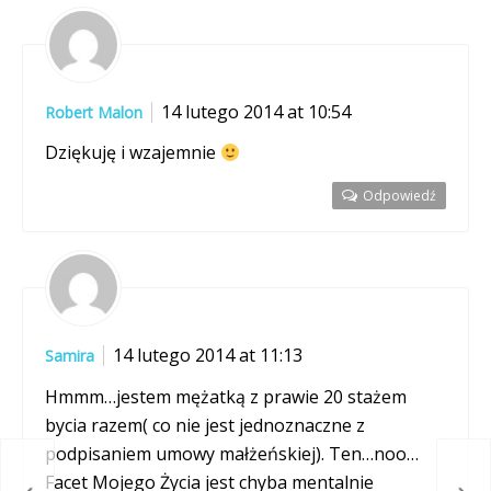
14 lutego 2014 at 10:54
Robert Malon
Dziękuję i wzajemnie
Odpowiedź
14 lutego 2014 at 11:13
Samira
Hmmm…jestem mężatką z prawie 20 stażem
bycia razem( co nie jest jednoznaczne z
podpisaniem umowy małżeńskiej). Ten…noo…
Facet Mojego Życia jest chyba mentalnie
rych