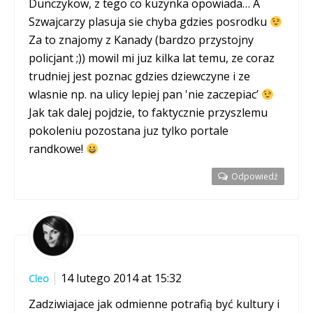
Dunczykow, z tego co kuzynka opowiada… A
Szwajcarzy plasuja sie chyba gdzies posrodku
Za to znajomy z Kanady (bardzo przystojny
policjant ;)) mowil mi juz kilka lat temu, ze coraz
trudniej jest poznac gdzies dziewczyne i ze
wlasnie np. na ulicy lepiej pan 'nie zaczepiac’
Jak tak dalej pojdzie, to faktycznie przyszlemu
pokoleniu pozostana juz tylko portale
randkowe!
Odpowiedź
14 lutego 2014 at 15:32
Cleo
Zadziwiajace jak odmienne potrafią być kultury i