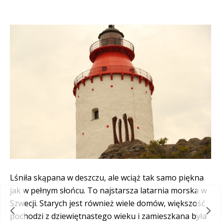
Lśniła skąpana w deszczu, ale wciąż tak samo piękna
jak w pełnym słońcu. To najstarsza latarnia morska w
Szwecji. Starych jest również wiele domów, większość
lata…
Dziś
pochodzi z dziewiętnastego wieku i zamieszkana była