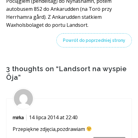
Pociągiem (pendeltåg) do Nynäshamn, potem
autobusem 852 do Ankarudden (na Torö przy
Herrhamra gård). Z Ankarudden statkiem
Waxholsbolaget do portu Landsort.
Powrót do poprzedniej strony
3 thoughts on “
Landsort na wyspie
Öja
”
14 lipca 2014 at 22:40
mirka
Przepiękne zdjęcia,pozdrawiam