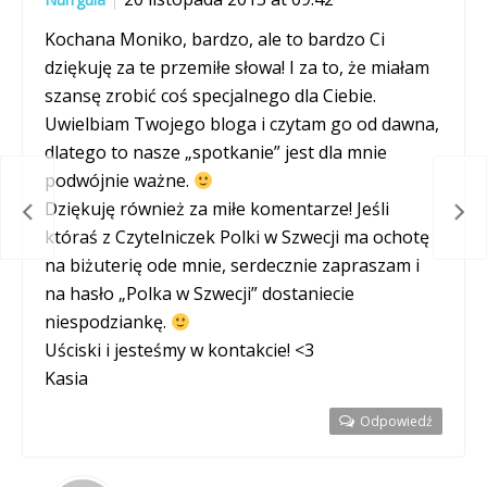
Kochana Moniko, bardzo, ale to bardzo Ci
dziękuję za te przemiłe słowa! I za to, że miałam
szansę zrobić coś specjalnego dla Ciebie.
Uwielbiam Twojego bloga i czytam go od dawna,
dlatego to nasze „spotkanie” jest dla mnie
podwójnie ważne.
Dziękuję również za miłe komentarze! Jeśli
berg
Mid
któraś z Czytelniczek Polki w Szwecji ma ochotę
na biżuterię ode mnie, serdecznie zapraszam i
na hasło „Polka w Szwecji” dostaniecie
niespodziankę.
Uściski i jesteśmy w kontakcie! <3
Kasia
Odpowiedź