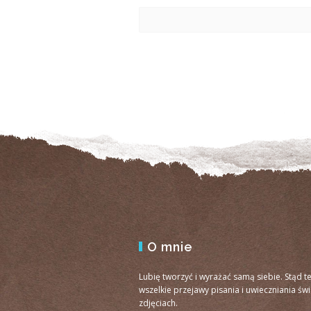
O mnie
Lubię tworzyć i wyrażać samą siebie. Stąd t
wszelkie przejawy pisania i uwieczniania św
zdjęciach.