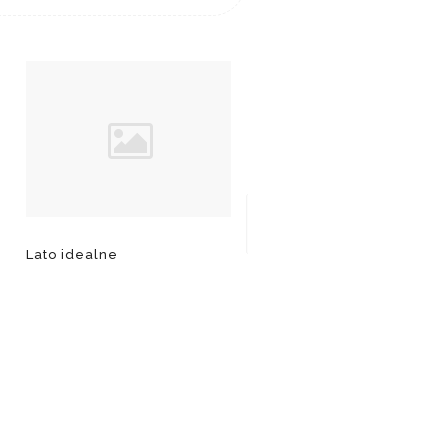
Lato idealne
Wielka budowa w
Sztokholmie