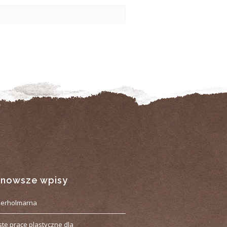
jnowsze wpisy
derholmarna
ste prace plastyczne dla