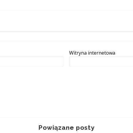
Witryna internetowa
Przygoda z malowaniem
Powiązane posty