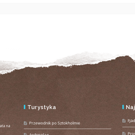
Turystyka
Na
e
Fjä
Przewodnik po Sztokholmie
iata na
Pro
Archipelag