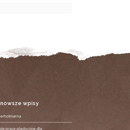
jnowsze wpisy
derholmarna
ste prace plastyczne dla