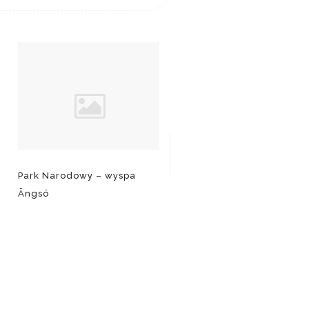
Park Narodowy – wyspa
Karta SL – jak poruszać si
Ängsö
po Sztokholmie