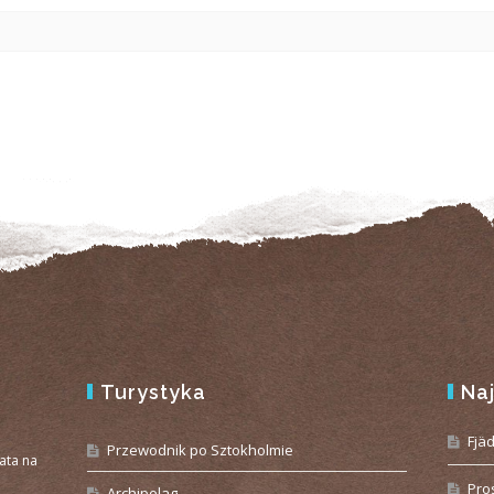
Turystyka
Na
e
Fjä
Przewodnik po Sztokholmie
iata na
Pro
Archipelag