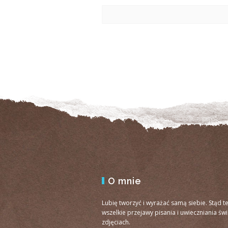
O mnie
Lubię tworzyć i wyrażać samą siebie. Stąd t
wszelkie przejawy pisania i uwieczniania św
zdjęciach.