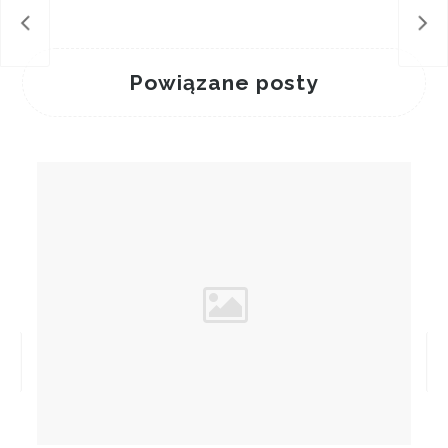
Möja
Zat
Powiązane posty