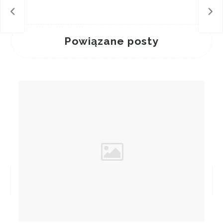
h Day
Pla
Powiązane posty