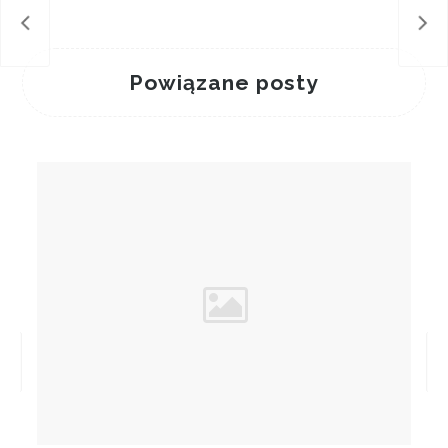
smys
Kom
Powiązane posty