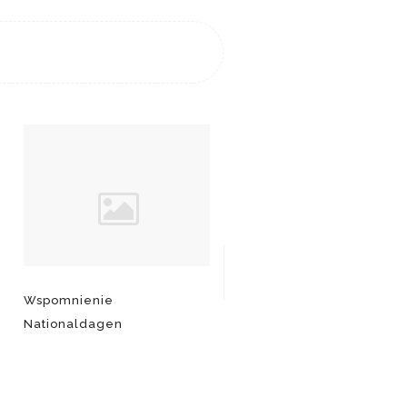
Wspomnienie
Kolej śródlądowa –
Nationaldagen
Inlandsbanan