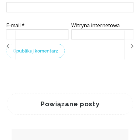
E-mail
*
Witryna internetowa
Szt
 roku
gale
Powiązane posty